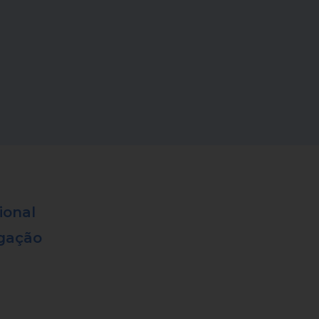
ional
lgação