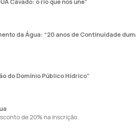
QUA Cávado: o rio que nos une”
mento da Água: “20 anos de Continuidade duma
o do Domínio Público Hídrico”
gua
sconto de 20% na inscrição.