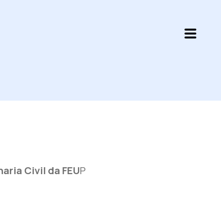
aria Civil da FEU
P