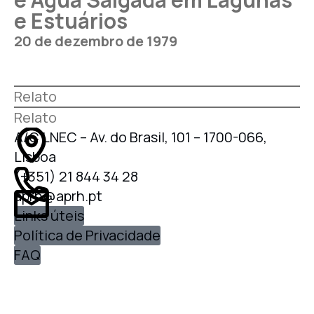
e Estuários
20 de dezembro de 1979
Relato
Relato
A/C LNEC – Av. do Brasil, 101 – 1700-066,
Lisboa
(+351) 21 844 34 28
aprh@aprh.pt
Links úteis
Política de Privacidade
FAQ