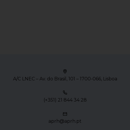
A/C LNEC – Av. do Brasil, 101 – 1700-066, Lisboa
(+351) 21 844 34 28
aprh@aprh.pt