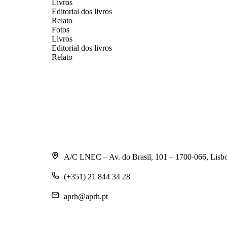
Livros
Editorial dos livros
Relato
Fotos
Livros
Editorial dos livros
Relato
A/C LNEC – Av. do Brasil, 101 – 1700-066, Lisb
(+351) 21 844 34 28
aprh@aprh.pt