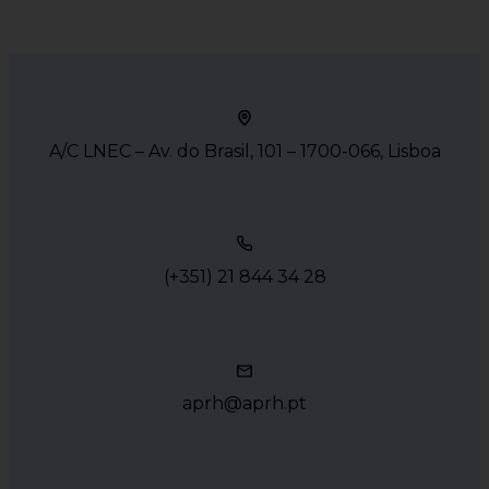
A/C LNEC – Av. do Brasil, 101 – 1700-066, Lisboa
(+351) 21 844 34 28
aprh@aprh.pt