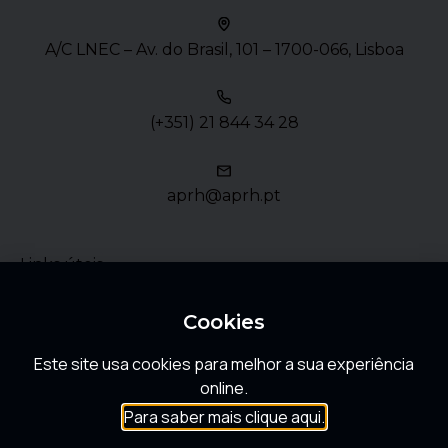
A/C LNEC – Av. do Brasil, 101 – 1700-066, Lisboa
(+351) 21 844 34 28
aprh@aprh.pt
Links úteis
Política de Privacidade
Cookies
Este site usa cookies para melhor a sua experiência
FAQ
online.
Para saber mais clique aqui.