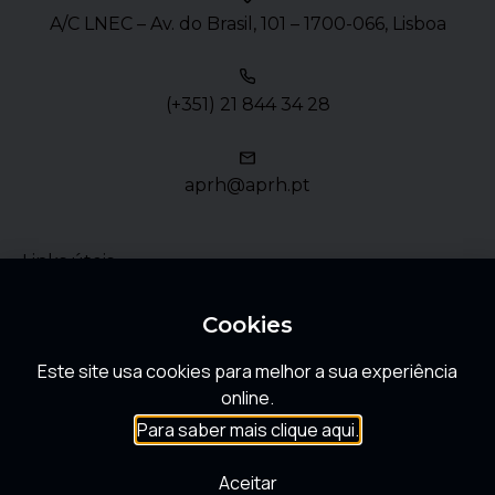
A/C LNEC – Av. do Brasil, 101 – 1700-066, Lisboa
(+351) 21 844 34 28
aprh@aprh.pt
Links úteis
Política de Privacidade
Cookies
Este site usa cookies para melhor a sua experiência
FAQ
online.
Para saber mais clique aqui.
Aceitar