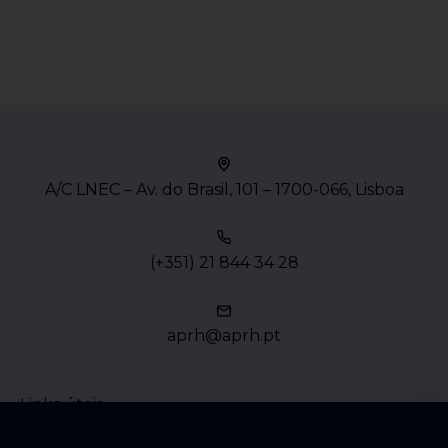
A/C LNEC – Av. do Brasil, 101 – 1700-066, Lisboa
(+351) 21 844 34 28
aprh@aprh.pt
Links úteis