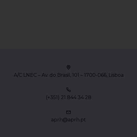
A/C LNEC – Av. do Brasil, 101 – 1700-066, Lisboa
(+351) 21 844 34 28
aprh@aprh.pt