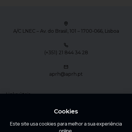
A/C LNEC – Av. do Brasil, 101 – 1700-066, Lisboa
(+351) 21 844 34 28
aprh@aprh.pt
Links úteis
Política de Privacidade
Cookies
Este site usa cookies para melhor a sua experiência
FAQ
online.