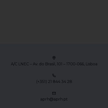
A/C LNEC – Av. do Brasil, 101 – 1700-066, Lisboa
(+351) 21 844 34 28
aprh@aprh.pt