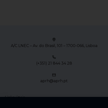
A/C LNEC – Av. do Brasil, 101 – 1700-066, Lisboa
(+351) 21 844 34 28
aprh@aprh.pt
Links úteis