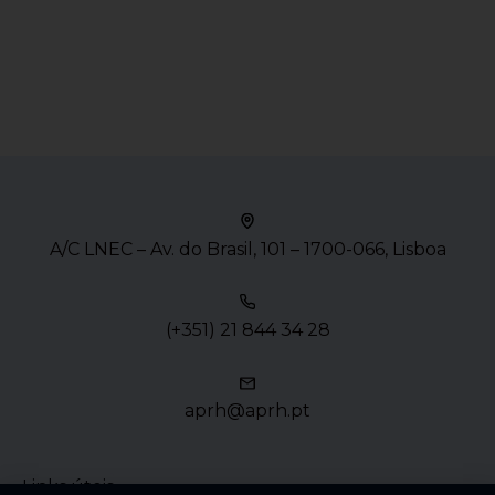
A/C LNEC – Av. do Brasil, 101 – 1700-066, Lisboa
(+351) 21 844 34 28
aprh@aprh.pt
Links úteis