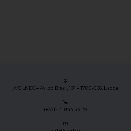
A/C LNEC – Av. do Brasil, 101 – 1700-066, Lisboa
(+351) 21 844 34 28
aprh@aprh.pt