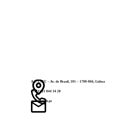
A/C LNEC – Av. do Brasil, 101 – 1700-066, Lisboa
Links
(+351) 21 844 34 28
aprh@aprh.pt
Polít