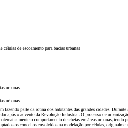
 células de escoamento para bacias urbanas
ias urbanas
ias urbanas
 fazendo parte da rotina dos habitantes das grandes cidades. Durante 
udar após o advento da Revolução Industrial. O processo de urbanizaçã
r matematicamente o comportamento de cheias em áreas urbanas, tendo p
daptados os conceitos envolvidos na modelação por células, originalment