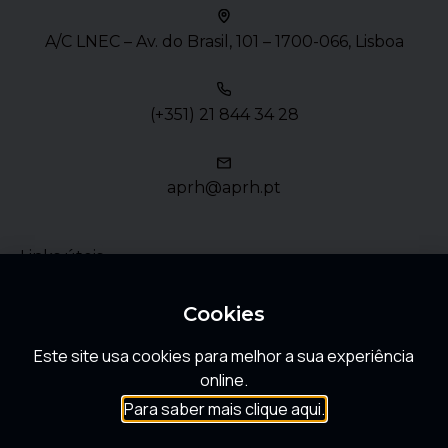
A/C LNEC – Av. do Brasil, 101 – 1700-066, Lisboa
(+351) 21 844 34 28
aprh@aprh.pt
Links úteis
Política de Privacidade
Cookies
Este site usa cookies para melhor a sua experiência
FAQ
online.
Para saber mais clique aqui.