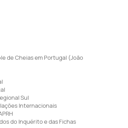
ole de Cheias em Portugal (João
al
al
egional Sul
lações Internacionais
 APRH
os do Inquérito e das Fichas