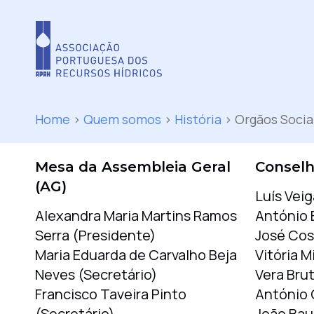
Home
>
Quem somos
>
História
>
Orgãos Socia
Mesa da Assembleia Geral
Conselh
(AG)
Luís Vei
Alexandra Maria Martins Ramos
António E
Serra (Presidente)
José Cos
Maria Eduarda de Carvalho Beja
Vitória M
Neves (Secretário)
Vera Bru
Francisco Taveira Pinto
António 
(Secretário)
João Bau