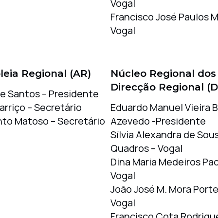
Vogal
Francisco José Paulos M
Vogal
eia Regional (AR)
Núcleo Regional dos
Direcção Regional (D
pe Santos – Presidente
rriço – Secretário
Eduardo Manuel Vieira B
nto Matoso – Secretário
Azevedo -Presidente
Sílvia Alexandra de Sou
Quadros – Vogal
Dina Maria Medeiros Pa
Vogal
João José M. Mora Porte
Vogal
Francisco Cota Rodrigu