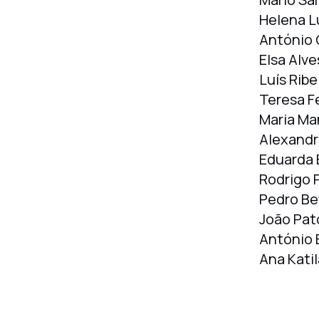
Helena L
António
Elsa Alve
Luís Ribe
Teresa Fe
Maria Ma
Alexandr
Eduarda 
Rodrigo 
Pedro Be
João Pat
António 
Ana Katil