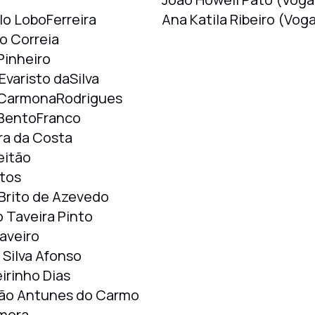
lo LoboFerreira
Ana Katila Ribeiro (Voga
o Correia
Pinheiro
Evaristo daSilva
 CarmonaRodrigues
BentoFranco
ira da Costa
eitão
tos
Brito de Azevedo
o Taveira Pinto
aveiro
Silva Afonso
irinho Dias
ão Antunes do Carmo
mora