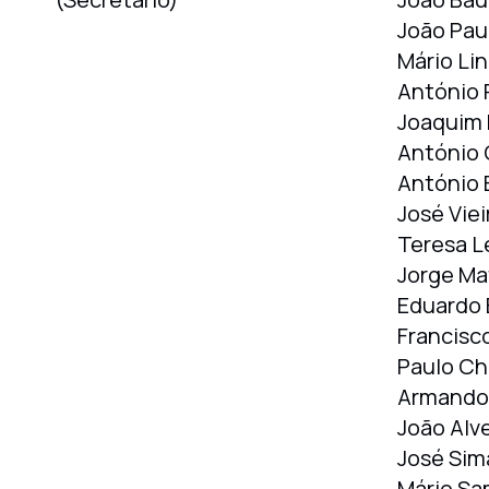
João Pau
Mário Lin
António 
Joaquim 
António
António 
José Vie
Teresa L
Jorge Ma
Eduardo 
Francisc
Paulo Ch
Armando 
João Alve
José Sim
Mário Sa