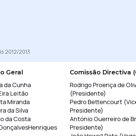
is 2012/2013
o Geral
Comissão Directiva 
ga da Cunha
Rodrigo Proença de Oliv
ira Leitão
(Presidente)
ta Miranda
Pedro Bettencourt (Vic
ira da Silva
Presidente)
to da Costa
António Guerreiro de Br
GonçalvesHenriques
Presidente)
João Howell Pato (Voga