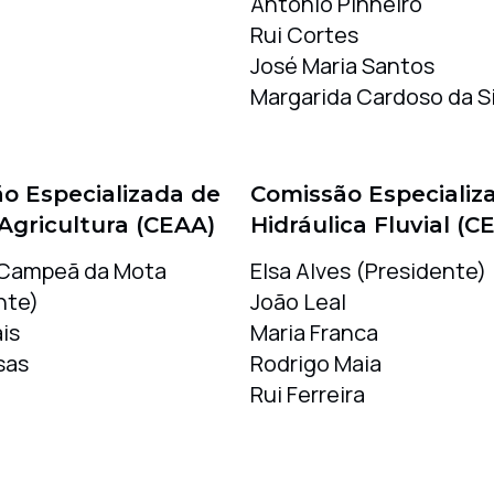
António Pinheiro
Rui Cortes
José Maria Santos
Margarida Cardoso da Si
o Especializada de
Comissão Especializ
Agricultura (CEAA)
Hidráulica Fluvial (C
 Campeã da Mota
Elsa Alves (Presidente)
nte)
João Leal
is
Maria Franca
sas
Rodrigo Maia
Rui Ferreira