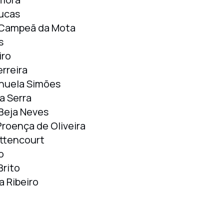
ucas
 Campeã da Mota
s
iro
rreira
nuela Simões
a Serra
Beja Neves
Proença de Oliveira
ttencourt
o
Brito
a Ribeiro