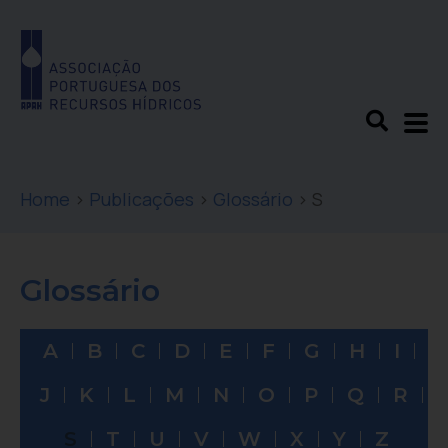
Home
>
Publicações
>
Glossário
>
S
Glossário
A
B
C
D
E
F
G
H
I
J
K
L
M
N
O
P
Q
R
S
T
U
V
W
X
Y
Z