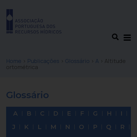
Home
>
Publicações
>
Glossário
>
A
>
Altitude
ortométrica
Glossário
A
B
C
D
E
F
G
H
I
J
K
L
M
N
O
P
Q
R