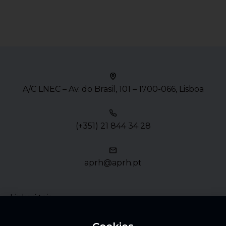
A/C LNEC – Av. do Brasil, 101 – 1700-066, Lisboa
(+351) 21 844 34 28
aprh@aprh.pt
Links úteis
Política de Privacidade