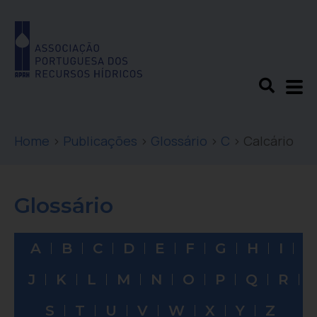
Home
>
Publicações
>
Glossário
>
C
>
Calcário
Glossário
A
B
C
D
E
F
G
H
I
J
K
L
M
N
O
P
Q
R
S
T
U
V
W
X
Y
Z