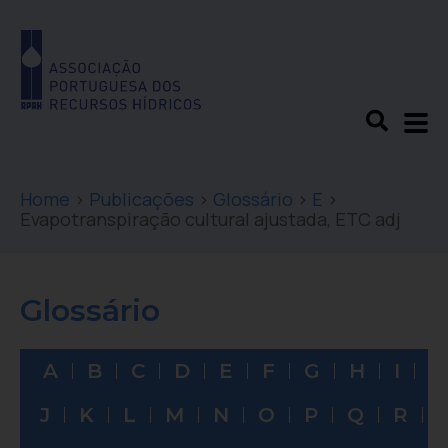
Home
>
Publicações
>
Glossário
>
E
>
Evapotranspiração cultural ajustada, ETC adj
Glossário
A
B
C
D
E
F
G
H
I
J
K
L
M
N
O
P
Q
R