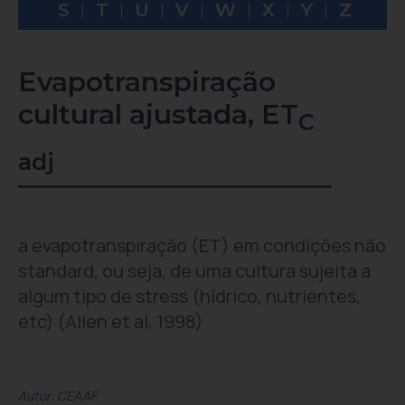
S
T
U
V
W
X
Y
Z
Evapotranspiração
cultural ajustada, ET
C
adj
a evapotranspiração (ET) em condições não
standard, ou seja, de uma cultura sujeita a
algum tipo de stress (hídrico, nutrientes,
etc) (Allen et al, 1998)
Autor
: CEAAF