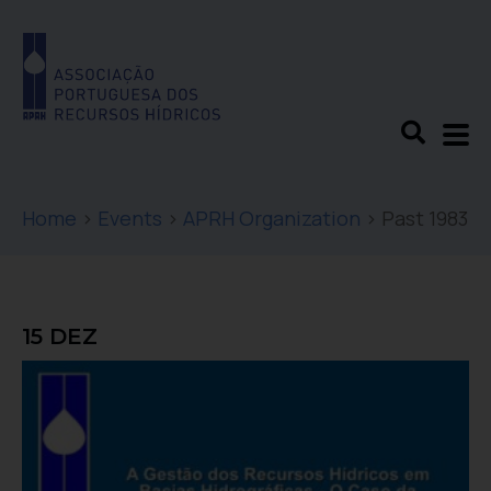
Home
>
Events
>
APRH Organization
>
Past 1983
15 DEZ
A Gestão dos Recursos Hídricos em Bacias
Hidrográficas – O Caso da Bacia
Hidrográfica do Rio Ave